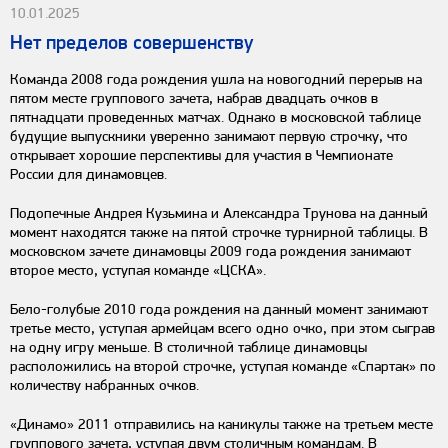
10.01.2025
Нет пределов совершенству
Команда 2008 года рождения ушла на новогодний перерыв на
пятом месте группового зачета, набрав двадцать очков в
пятнадцати проведенных матчах. Однако в московской таблице
будущие выпускники уверенно занимают первую строчку, что
открывает хорошие перспективы для участия в Чемпионате
России для динамовцев.
Подопечные Андрея Кузьмина и Александра Трунова на данный
момент находятся также на пятой строчке турнирной таблицы. В
московском зачете динамовцы 2009 года рождения занимают
второе место, уступая команде «ЦСКА».
Бело-голубые 2010 года рождения на данный момент занимают
третье место, уступая армейцам всего одно очко, при этом сыграв
на одну игру меньше. В столичной таблице динамовцы
расположились на второй строчке, уступая команде «Спартак» по
количеству набранных очков.
«Динамо» 2011 отправились на каникулы также на третьем месте
группового зачета, уступая двум столичным командам. В