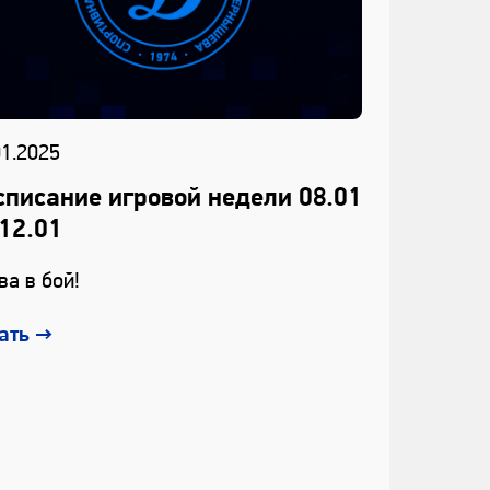
01.2025
27.01.2026
списание игровой недели 08.01
Главный
12.01
«Динамо
возглав
ва в бой!
«Кубке 
ать
→
Юниорская
приступает
междунаро
Будущего»
Читать
→