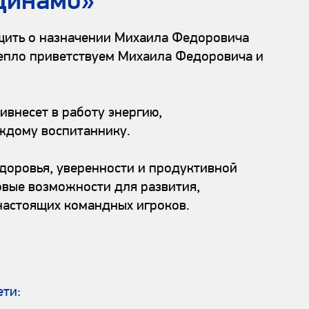
Динамо»
щить о назначении Михаила Федоровича
тепло приветствуем Михаила Федоровича и
внесет в работу энергию,
аждому воспитаннику.
оровья, уверенности и продуктивной
овые возможности для развития,
настоящих командных игроков.
ети: