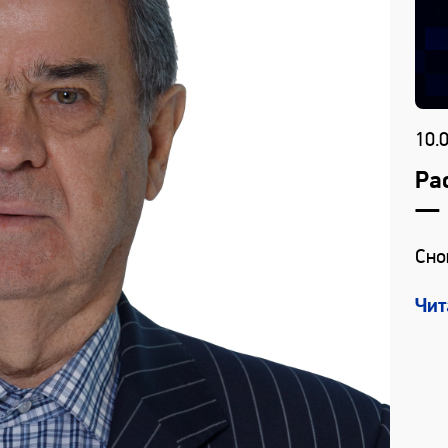
10.
Ра
— 
Сно
Чит