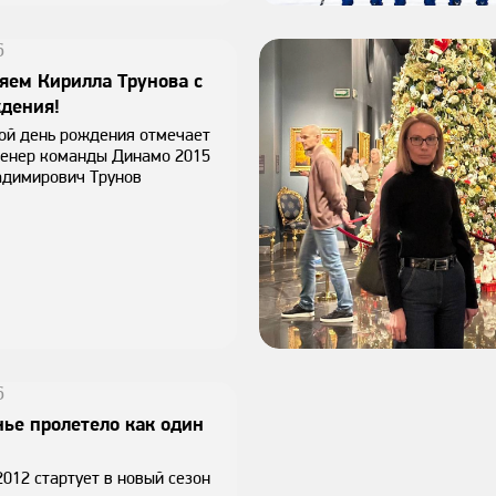
6
яем Кирилла Трунова с
дения!
ой день рождения отмечает
ренер команды Динамо 2015
адимирович Трунов
6
ье пролетело как один
012 стартует в новый сезон