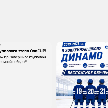
6
уппового этапа ОвиCUP!
4 г.р. завершило групповой
громной победой!