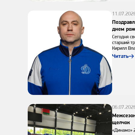
11.07.202
Поздравл
днем рож
Сегодня св
старший т
Кирилл Вл
Читать
06.07.202
Межсезон
щелчок
«Динамо» 2