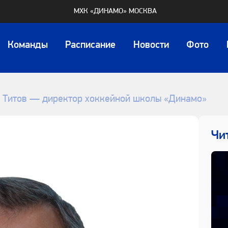
МХК «ДИНАМО» МОСКВА
Команды
Расписание
Новости
Фото
 Титов — директор хоккейной школы «Динамо»
Чи