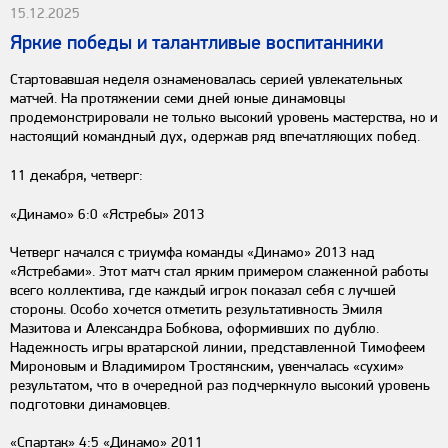
15.12.2025
Яркие победы и талантливые воспитанники
Стартовавшая неделя ознаменовалась серией увлекательных
матчей. На протяжении семи дней юные динамовцы
продемонстрировали не только высокий уровень мастерства, но и
настоящий командный дух, одержав ряд впечатляющих побед.
11 декабря, четверг:
«Динамо» 6:0 «Ястребы» 2013
Четверг начался с триумфа команды «Динамо» 2013 над
«Ястребами». Этот матч стал ярким примером слаженной работы
всего коллектива, где каждый игрок показал себя с лучшей
стороны. Особо хочется отметить результативность Эмиля
Мазитова и Александра Бобкова, оформивших по дублю.
Надежность игры вратарской линии, представленной Тимофеем
Мироновым и Владимиром Тростянским, увенчалась «сухим»
результатом, что в очередной раз подчеркнуло высокий уровень
подготовки динамовцев.
«Спартак» 4:5 «Динамо» 2011