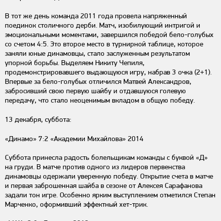
В тот же день команда 2011 года провела напряженный
поединок столичного дерби. Матч, изобилующий интригой и
эмоциональными моментами, завершился победой бело-голубых
со счетом 4:5. Это второе место в турнирной таблице, которое
заняли юные динамовцы, стало заслуженным результатом
упорной борьбы. Выделяем Никиту Чепиля,
продемонстрировавшего выдающуюся игру, набрав 3 очка (2+1).
Впервые за бело-голубых отличился Матвей Александров,
забросивший свою первую шайбу и отдавшуюся голевую
передачу, что стало неоценимым вкладом в общую победу.
13 декабря, суббота:
«Динамо» 7:2 «Академии Михайлова» 2014
Суббота принесла радость болельщикам команды с буквой «Д»
на груди. В матче против одного из лидеров первенства
динамовцы одержали уверенную победу. Открытие счета в матче
и первая заброшенная шайба в сезоне от Алексея Сарафанова
задали тон игре. Особенно ярким выступлением отметился Степан
Марченко, оформивший эффектный хет-трик.