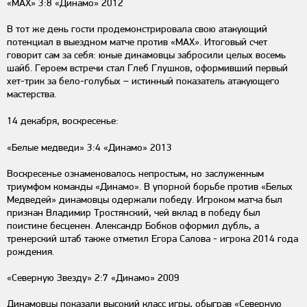
«МАХ» 3:8 «Динамо» 2012
В тот же день гости продемонстрировала свою атакующий
потенциал в выездном матче против «МАХ». Итоговый счет
говорит сам за себя: юные динамовцы забросили целых восемь
шайб. Героем встречи стал Глеб Глушков, оформивший первый
хет-трик за бело-голубых – истинный показатель атакующего
мастерства.
14 декабря, воскресенье:
«Белые медведи» 3:4 «Динамо» 2013
Воскресенье ознаменовалось непростым, но заслуженным
триумфом команды «Динамо». В упорной борьбе против «Белых
Медведей» динамовцы одержали победу. Игроком матча был
признан Владимир Тростянский, чей вклад в победу был
поистине бесценен. Александр Бобков оформил дубль, а
тренерский штаб также отметил Егора Салова - игрока 2014 года
рождения.
«Северную Звезду» 2:7 «Динамо» 2009
Динамовцы показали высокий класс игры, обыграв «Северную