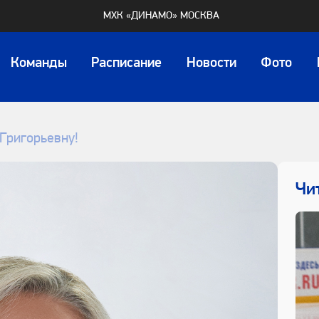
МХК «ДИНАМО» МОСКВА
Команды
Расписание
Новости
Фото
Григорьевну!
Чи