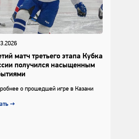
03.2026
19.02.2026
етий матч третьего этапа Кубка
Разгром
ссии получился насыщенным
Башкорт
бытиями
«Динамо
составе
робнее о прошедшей игре в Казани
Зимней 
ать
→
В Республ
стартовал
учащихся»
Читать
→