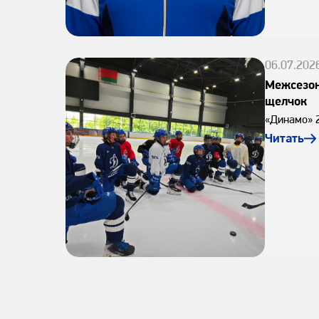
06.07.202
Межсезон
щелчок
«Динамо» 2
Читать