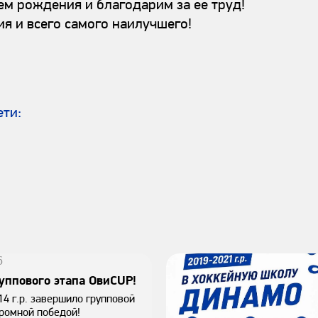
м рождения и благодарим за ее труд!
я и всего самого наилучшего!
ети:
6
уппового этапа ОвиCUP!
4 г.р. завершило групповой
громной победой!