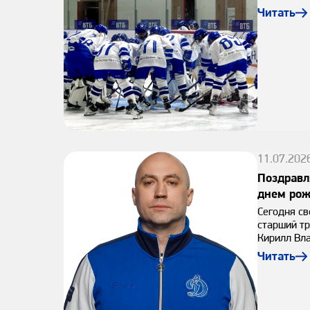
Читать
11.07.202
Поздравл
днем рож
Сегодня св
старший т
Кирилл Вл
Читать