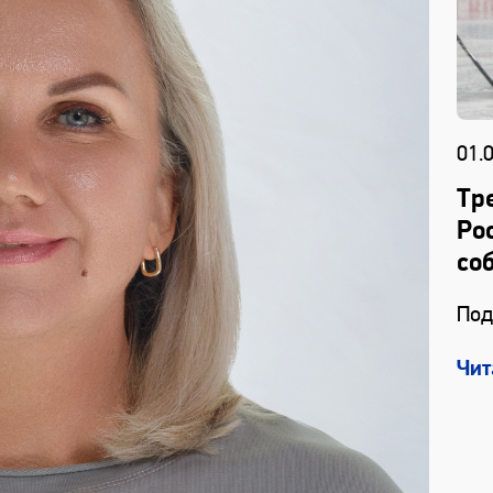
01.
Тр
Ро
со
Под
Чит