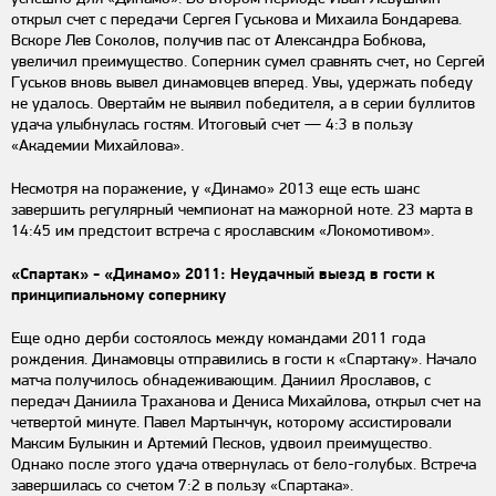
открыл счет с передачи Сергея Гуськова и Михаила Бондарева.
Вскоре Лев Соколов, получив пас от Александра Бобкова,
увеличил преимущество. Соперник сумел сравнять счет, но Сергей
Гуськов вновь вывел динамовцев вперед. Увы, удержать победу
не удалось. Овертайм не выявил победителя, а в серии буллитов
удача улыбнулась гостям. Итоговый счет — 4:3 в пользу
«Академии Михайлова».
Несмотря на поражение, у «Динамо» 2013 еще есть шанс
завершить регулярный чемпионат на мажорной ноте. 23 марта в
14:45 им предстоит встреча с ярославским «Локомотивом».
«Спартак» - «Динамо» 2011: Неудачный выезд в гости к
принципиальному сопернику
Еще одно дерби состоялось между командами 2011 года
рождения. Динамовцы отправились в гости к «Спартаку». Начало
матча получилось обнадеживающим. Даниил Ярославов, с
передач Даниила Траханова и Дениса Михайлова, открыл счет на
четвертой минуте. Павел Мартынчук, которому ассистировали
Максим Булыкин и Артемий Песков, удвоил преимущество.
Однако после этого удача отвернулась от бело-голубых. Встреча
завершилась со счетом 7:2 в пользу «Спартака».