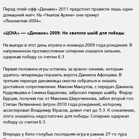
Перед плей-офф «Динамо» 2011 предстоит провести лишь один
домашний матч. На «Чкалов Арене» они примут
«Локомотив-2004».
«ЦСКА» — «Динамо» 2009: Не хватило шайб для победы
На выезде в этот день играла и команда 2009 года рождения. В
напряженном противостоянии соперник оказался сильнее,
одержав победу со счетом 6:3.
Первая половина игры осталась за красно-синими, которым
удалось четырежды поразить ворота Даниила Афонцева. В
третьем периоде динамовцы смогли собраться и оказать
достойное сопротивление. Максим Максутов, с передач Даниила
Кудрявцева и Семена Бадалова, забросил первую шайбу. Федор
Бурцев, получив пас от Максима Широченкова, забил второй гол.
Степан Литвиненко (игрок 2010 года рождения), которому
ассистировал Владимир Юрасов, довел счет до 5:3. К сожалению,
этого оказалось недостаточно для победы. Соперник одержал
победу со счетом 6:3.
Впереди у бело-голубых последняя игра в рамках 27-го тура