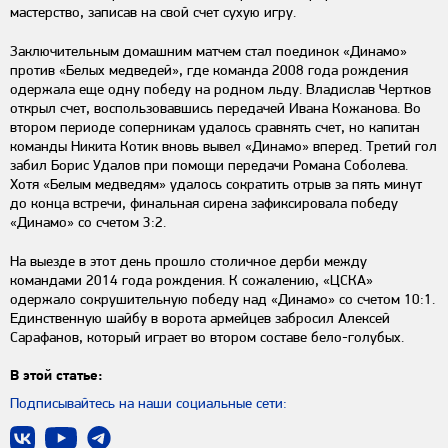
мастерство, записав на свой счет сухую игру.
Заключительным домашним матчем стал поединок «Динамо»
против «Белых медведей», где команда 2008 года рождения
одержала еще одну победу на родном льду. Владислав Чертков
открыл счет, воспользовавшись передачей Ивана Кожанова. Во
втором периоде соперникам удалось сравнять счет, но капитан
команды Никита Котик вновь вывел «Динамо» вперед. Третий гол
забил Борис Удалов при помощи передачи Романа Соболева.
Хотя «Белым медведям» удалось сократить отрыв за пять минут
до конца встречи, финальная сирена зафиксировала победу
«Динамо» со счетом 3:2.
На выезде в этот день прошло столичное дерби между
командами 2014 года рождения. К сожалению, «ЦСКА»
одержало сокрушительную победу над «Динамо» со счетом 10:1.
Единственную шайбу в ворота армейцев забросил Алексей
Сарафанов, который играет во втором составе бело-голубых.
В этой статье:
Подписывайтесь на наши социальные сети: