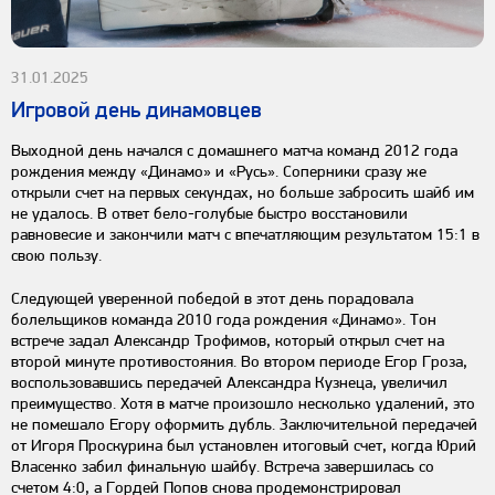
31.01.2025
Игровой день динамовцев
Выходной день начался с домашнего матча команд 2012 года
рождения между «Динамо» и «Русь». Соперники сразу же
открыли счет на первых секундах, но больше забросить шайб им
не удалось. В ответ бело-голубые быстро восстановили
равновесие и закончили матч с впечатляющим результатом 15:1 в
свою пользу.
Следующей уверенной победой в этот день порадовала
болельщиков команда 2010 года рождения «Динамо». Тон
встрече задал Александр Трофимов, который открыл счет на
второй минуте противостояния. Во втором периоде Егор Гроза,
воспользовавшись передачей Александра Кузнеца, увеличил
преимущество. Хотя в матче произошло несколько удалений, это
не помешало Егору оформить дубль. Заключительной передачей
от Игоря Проскурина был установлен итоговый счет, когда Юрий
Власенко забил финальную шайбу. Встреча завершилась со
счетом 4:0, а Гордей Попов снова продемонстрировал